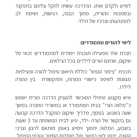
לסייע ולקדם אותו. ההדרכה עשויה להקל עליהם בתפקוד
ובסמכות ההורית, מתוך הבנה, רגישות, ושימת לב
להתנהגותו וצרכיו של הילד.
ליווי להורים מתמודדים:
חברת שלו מפעילה תוכנית ייחודית למתמודדים זכאי סל
שיקום, שהינם הורים לילדים בכל הגילאים.
תכנית "ציפור הנפש" כוללת תיאום טיפול להורה ופעילויות
מגוונות לשיפור כישורי ההורות, והתקשורת בין ההורה
לילדו.
איש מקצוע טיפולי המוכשר להעניק הדרכה הורית ישמש
כ"מלווה הורי" בבית המתמודד או במשרדי החברה במשך
שעה בשבוע. בנוסף, מדריך שיקום המקבל הדרכה קבועה
גם בהקשר של הורה -ילד, יגיע לבית המשפחה עד 3 שעות
בשבוע, המלווה יתמוך ויסייע באופן מותאם לרצון וצרכי
ההורה, יינתן ליווי בתיווך מול מוסדות החינוך וגורמי הטיפול,